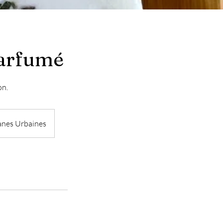
parfumé
on.
anes Urbaines