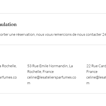
nulation
orter une réservation, nous vous remercions de nous contacter 24 
a Rochelle,
53 Rue Emile Normandin, La
22 Rue Cardi
Rochelle, France
France
arfumes.co
celine@lesateliersparfumes.co
celine@lesa
m
m