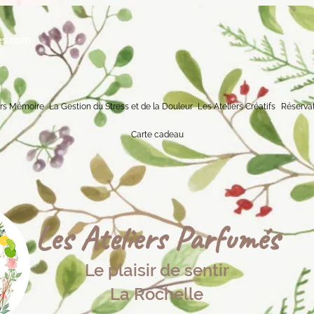
s.c
om
ers Mémoire
La Gestion du Stress et de la Douleur
Les Ateliers Créatifs
Réservat
Carte cadeau
Les Ateliers P​arfumés
Le plaisir de sentir​​
La Rochelle