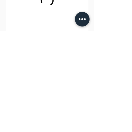
© 20​26 Les Ateliers Parfumés.
Mentions
Légales
-
RGPD
-
Conditions Généra
les de Ventes