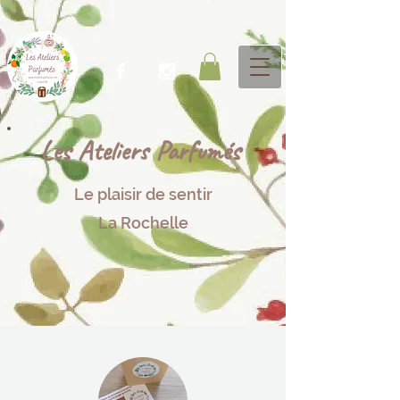
Les Ateliers P​arfumés
Le plaisir de sentir​​
La Rochelle