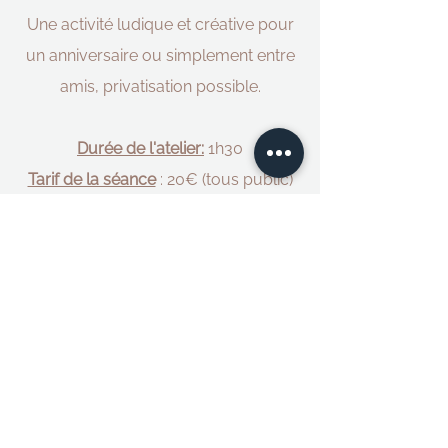
Une activité ludique et créative pour
un anniversaire ou simplement entre
amis, privatisation possible.
Durée de l'atelier:
1h30
Tarif de la séance
: 20€ (tous public)
Les dates des prochains ateliers à
venir:
- le
mercredi 5 août à 10h30
- au
Muséum d'Histoire Naturelle - rue
Albert 1ier 17000 La Rochelle
N'hésitez pas à nous contacter pour
toute demande spécifique (EVJF,
évènement, anniversaire....)